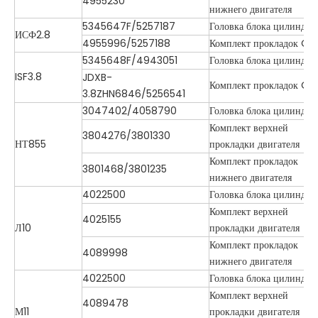
4955230
нижнего двигателя
5345647F/5257187
Головка блока цилиндро
ИСФ2.8
4955996/5257188
Комплект прокладок O/
5345648F/4943051
Головка блока цилиндро
ISF3.8
JDXB-
Комплект прокладок O/
3.8ZHN6846/5256541
3047402/4058790
Головка блока цилиндро
Комплект верхней
3804276/3801330
НТ855
прокладки двигателя
Комплект прокладок
3801468/3801235
нижнего двигателя
4022500
Головка блока цилиндро
Комплект верхней
4025155
Л10
прокладки двигателя
Комплект прокладок
4089998
нижнего двигателя
4022500
Головка блока цилиндро
Комплект верхней
4089478
М11
прокладки двигателя