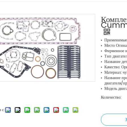
Компле
Cummi
Применимые 
Место Огина:
Фирменное н
Тип двигате
Название де
Качество: О
Материал: чу
Название пр
двигателя/п
Модель двига
Количество:
 с: