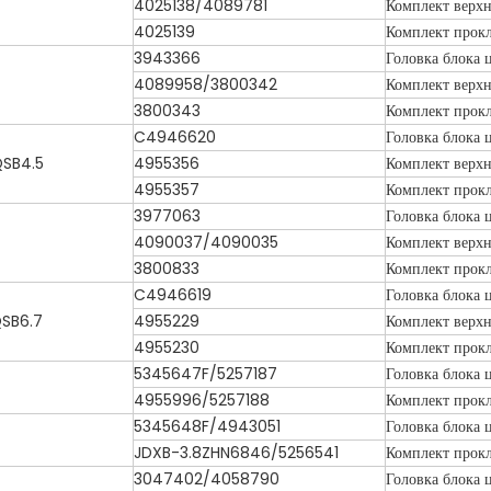
4025138/4089781
Комплект верхн
4025139
Комплект прокл
3943366
Головка блока 
4089958/3800342
Комплект верхн
3800343
Комплект прокл
C4946620
Головка блока 
QSB4.5
4955356
Комплект верхн
4955357
Комплект прокл
3977063
Головка блока 
4090037/4090035
Комплект верхн
3800833
Комплект прокл
C4946619
Головка блока 
QSB6.7
4955229
Комплект верхн
4955230
Комплект прокл
5345647F/5257187
Головка блока 
4955996/5257188
Комплект прок
5345648F/4943051
Головка блока 
JDXB-3.8ZHN6846/5256541
Комплект прок
3047402/4058790
Головка блока 