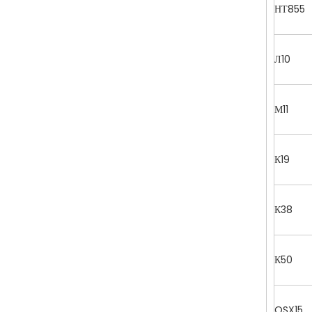
НТ855
Л10
М11
К19
К38
К50
QSX15