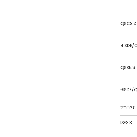
QSC8.3
4ISDE/
QSB5.9
6ISDE/
ИСФ2.8
ISF3.8