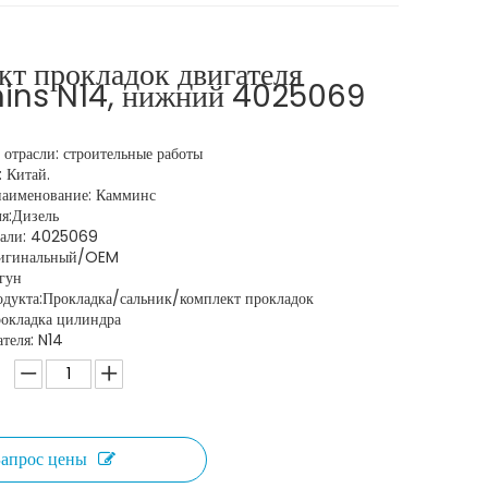
кт прокладок двигателя
ns N14, нижний 4025069
отрасли: строительные работы
 Китай.
аименование: Камминс
ля:Дизель
тали: 4025069
ригинальный/OEM
гун
одукта:Прокладка/сальник/комплект прокладок
рокладка цилиндра
теля: N14
Запрос цены