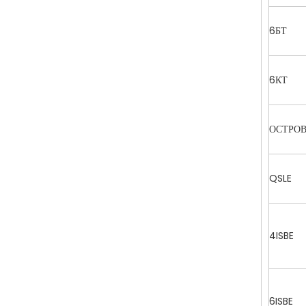
6БТ
6КТ
ОСТРО
QSLE
4ISBE
6ISBE