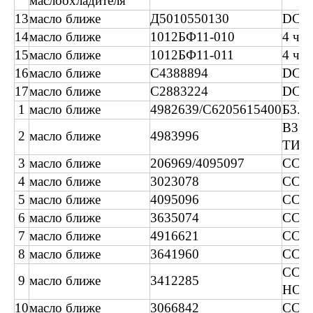
маслоохладителя
13
масло ближе
Д5010550130
DCI1
14
масло ближе
1012БФ11-010
4 час
15
масло ближе
1012БФ11-011
4 час
16
масло ближе
C4388894
DCEC
17
масло ближе
C2883224
DCEC
1
масло ближе
4982639/C6205615400
Б3.3
B3.
2
масло ближе
4983996
ТИП
3
масло ближе
206969/4095097
CCEC
4
масло ближе
3023078
CCEC
5
масло ближе
4095096
CCEC
6
масло ближе
3635074
CCEC
7
масло ближе
4916621
ССЕ
8
масло ближе
3641960
CCE
CCE
9
масло ближе
3412285
НОВ
10
масло ближе
3066842
CCE