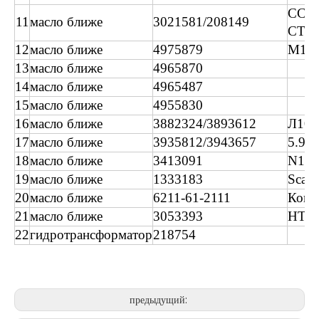
CCE
11
масло ближе
3021581/208149
СТА
12
масло ближе
4975879
М11
13
масло ближе
4965870
14
масло ближе
4965487
15
масло ближе
4955830
16
масло ближе
3882324/3893612
Л10
17
масло ближе
3935812/3943657
5.9L
18
масло ближе
3413091
N14
19
масло ближе
1333183
Scani
20
масло ближе
6211-61-2111
Кома
21
масло ближе
3053393
НТ
22
гидротрансформатор
218754
предыдущий: