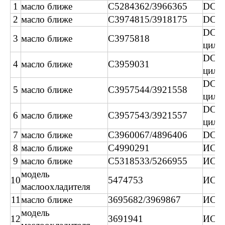
1
масло ближе
C5284362/3966365
DCE
2
масло ближе
C3974815/3918175
DCE
DCE
3
масло ближе
C3975818
цили
DCE
4
масло ближе
C3959031
цили
DCE
5
масло ближе
C3957544/3921558
цили
DCE
6
масло ближе
C3957543/3921557
цили
7
масло ближе
C3960067/4896406
DCEC
8
масло ближе
C4990291
ИСФ
9
масло ближе
C5318533/5266955
ИСФ
модель
10
5474753
ИСФ
маслоохладителя
11
масло ближе
3695682/3969867
ИСГ
модель
12
3691941
ИСГ