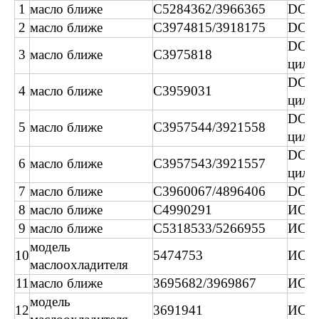
1
масло ближе
C5284362/3966365
DCE
2
масло ближе
C3974815/3918175
DCE
DCE
3
масло ближе
C3975818
цили
DCE
4
масло ближе
C3959031
цили
DCE
5
масло ближе
C3957544/3921558
цили
DCE
6
масло ближе
C3957543/3921557
цили
7
масло ближе
C3960067/4896406
DCEC
8
масло ближе
C4990291
ИСФ
9
масло ближе
C5318533/5266955
ИСФ
модель
10
5474753
ИСФ
маслоохладителя
11
масло ближе
3695682/3969867
ИСГ
модель
12
3691941
ИСГ