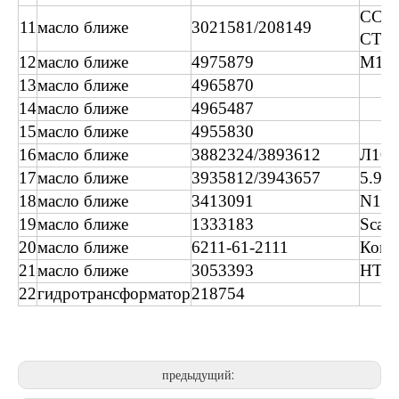
CCE
11
масло ближе
3021581/208149
СТА
12
масло ближе
4975879
М11
13
масло ближе
4965870
14
масло ближе
4965487
15
масло ближе
4955830
16
масло ближе
3882324/3893612
Л10
17
масло ближе
3935812/3943657
5.9L
18
масло ближе
3413091
N14
19
масло ближе
1333183
Scani
20
масло ближе
6211-61-2111
Кома
21
масло ближе
3053393
НТ
22
гидротрансформатор
218754
предыдущий: