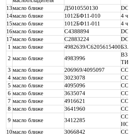
маслоохладителя
13
масло ближе
Д5010550130
DCI1
14
масло ближе
1012БФ11-010
4 час
15
масло ближе
1012БФ11-011
4 час
16
масло ближе
C4388894
DCEC
17
масло ближе
C2883224
DCEC
1
масло ближе
4982639/C6205615400
Б3.3
B3.
2
масло ближе
4983996
ТИП
3
масло ближе
206969/4095097
CCEC
4
масло ближе
3023078
CCEC
5
масло ближе
4095096
CCEC
6
масло ближе
3635074
CCEC
7
масло ближе
4916621
ССЕ
8
масло ближе
3641960
CCE
CCE
9
масло ближе
3412285
НОВ
10
масло ближе
3066842
CCE