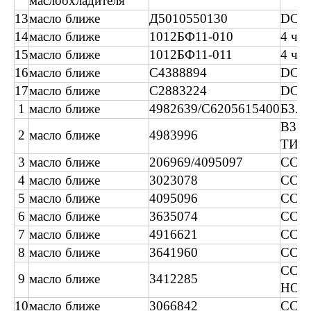
маслоохладителя
13
масло ближе
Д5010550130
DCI1
14
масло ближе
1012БФ11-010
4 час
15
масло ближе
1012БФ11-011
4 час
16
масло ближе
C4388894
DCEC
17
масло ближе
C2883224
DCEC
1
масло ближе
4982639/C6205615400
Б3.3
B3.
2
масло ближе
4983996
ТИП
3
масло ближе
206969/4095097
CCEC
4
масло ближе
3023078
CCEC
5
масло ближе
4095096
CCEC
6
масло ближе
3635074
CCEC
7
масло ближе
4916621
ССЕ
8
масло ближе
3641960
CCE
CCE
9
масло ближе
3412285
НОВ
10
масло ближе
3066842
CCE