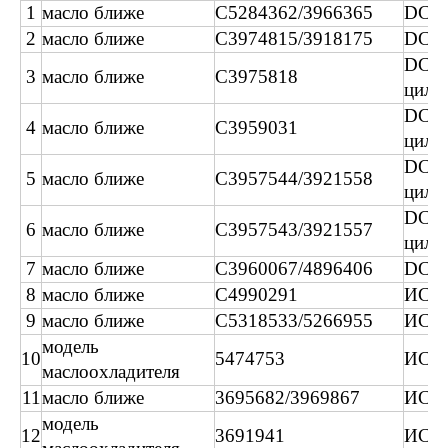
1
масло ближе
C5284362/3966365
DCE
2
масло ближе
C3974815/3918175
DCE
DCE
3
масло ближе
C3975818
цили
DCE
4
масло ближе
C3959031
цили
DCE
5
масло ближе
C3957544/3921558
цили
DCE
6
масло ближе
C3957543/3921557
цили
7
масло ближе
C3960067/4896406
DCEC
8
масло ближе
C4990291
ИСФ
9
масло ближе
C5318533/5266955
ИСФ
модель
10
5474753
ИСФ
маслоохладителя
11
масло ближе
3695682/3969867
ИСГ
модель
12
3691941
ИСГ