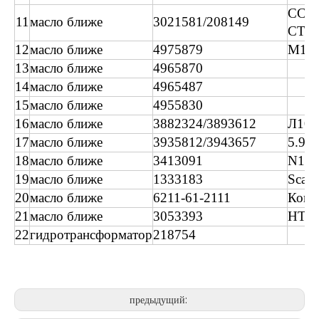
CCE
11
масло ближе
3021581/208149
СТА
12
масло ближе
4975879
М11
13
масло ближе
4965870
14
масло ближе
4965487
15
масло ближе
4955830
16
масло ближе
3882324/3893612
Л10
17
масло ближе
3935812/3943657
5.9L
18
масло ближе
3413091
N14
19
масло ближе
1333183
Scani
20
масло ближе
6211-61-2111
Кома
21
масло ближе
3053393
НТ
22
гидротрансформатор
218754
предыдущий: