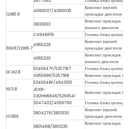
3977063
Головка блока цилиндро
Комплект верхней
4090037/4090035
QSB5.9
прокладки двигателя
Комплект прокладок
3800833
нижнего двигателя
C4946619
Головка блока цилиндро
Комплект верхней
4955229
6ISDE/QSB6.7
прокладки двигателя
Комплект прокладок
4955230
нижнего двигателя
5345647F/5257187
Головка блока цилиндро
ИСФ2.8
4955996/5257188
Комплект прокладок O/
5345648F/4943051
Головка блока цилиндро
ISF3.8
JDXB-
Комплект прокладок O/
3.8ZHN6846/5256541
3047402/4058790
Головка блока цилиндро
Комплект верхней
3804276/3801330
НТ855
прокладки двигателя
Комплект прокладок
3801468/3801235