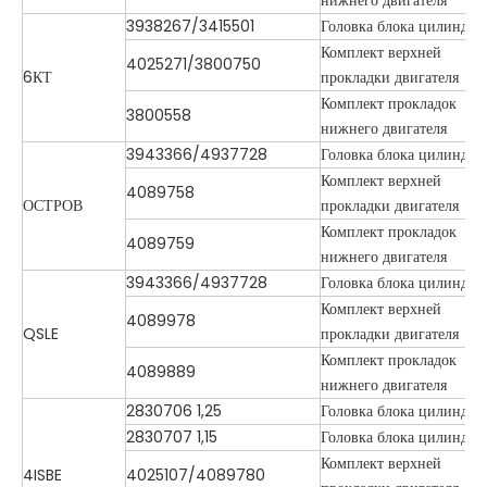
3938267/3415501
Головка блока цилиндро
Комплект верхней
4025271/3800750
6КТ
прокладки двигателя
Комплект прокладок
3800558
нижнего двигателя
3943366/4937728
Головка блока цилиндро
Комплект верхней
4089758
ОСТРОВ
прокладки двигателя
Комплект прокладок
4089759
нижнего двигателя
3943366/4937728
Головка блока цилиндро
Комплект верхней
4089978
QSLE
прокладки двигателя
Комплект прокладок
4089889
нижнего двигателя
2830706 1,25
Головка блока цилиндро
2830707 1,15
Головка блока цилиндро
Комплект верхней
4ISBE
4025107/4089780