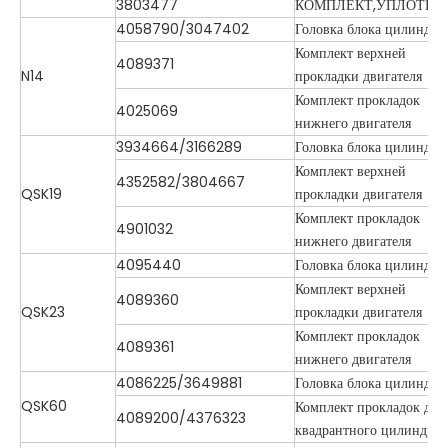
3803477
КОМПЛЕКТ,УПЛОТНЕ
4058790/3047402
Головка блока цилиндро
Комплект верхней
4089371
N14
прокладки двигателя
Комплект прокладок
4025069
нижнего двигателя
3934664/3166289
Головка блока цилиндро
Комплект верхней
4352582/3804667
QSK19
прокладки двигателя
Комплект прокладок
4901032
нижнего двигателя
4095440
Головка блока цилиндро
Комплект верхней
4089360
QSK23
прокладки двигателя
Комплект прокладок
4089361
нижнего двигателя
4086225/3649881
Головка блока цилиндро
QSK60
Комплект прокладок для
4089200/4376323
квадрантного цилиндра