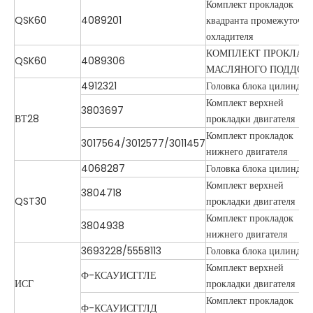
Комплект прокладок
QSK60
4089201
квадранта промежуточно
охладителя
КОМПЛЕКТ ПРОКЛАД
QSK60
4089306
МАСЛЯНОГО ПОДДОН
4912321
Головка блока цилиндро
Комплект верхней
3803697
ВТ28
прокладки двигателя
Комплект прокладок
3017564/3012577/3011457
нижнего двигателя
4068287
Головка блока цилиндро
Комплект верхней
3804718
QST30
прокладки двигателя
Комплект прокладок
3804938
нижнего двигателя
3693228/5558113
Головка блока цилиндро
Комплект верхней
Ф-КСАУИСГГЛЕ
ИСГ
прокладки двигателя
Комплект прокладок
Ф-КСАУИСГГЛД