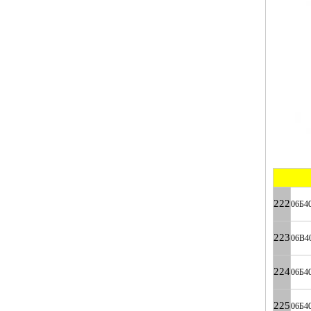
222
06Б4
223
06B4
224
06Б4
225
06Б4