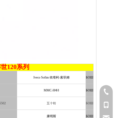
я 博世120系列
Iveco Sofim 依维柯-索菲姆
БОШ
ММС-НФЗ
БОШ
+86-15
5502
五十铃
БОШ
+86-15
康明斯
БОШ