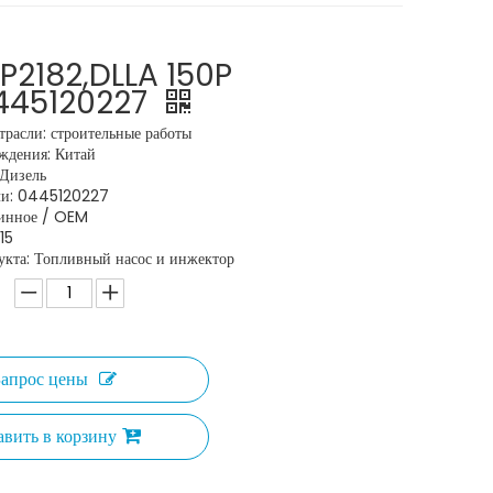
P2182,DLLA 150P
0445120227
расли: строительные работы
ждения: Китай
:Дизель
ли: 0445120227
линное / OEM
15
укта: Топливный насос и инжектор
Запрос цены
авить в корзину