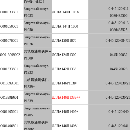
P970(小止口）
Защитный кожух-
0 445 120 011
00001033601
ДСЛА 140П 1033/
P1033
0986435506
Защитный кожух-
0 445 120 013
00001050601
ДЛЛА 144П 1050
P1050
0986435525
Защитный кожух-
00001076601
ДЛЛА150П1076
0 445 120 084/0
P1076
共轨喷油嘴偶件－
000013099002
ДСЛА124П1309
0445120032
P1309
Защитный кожух-
00001333601
ДЛЛА142П1333
0445120028
P1333
共轨喷油嘴偶件-
0001339А601
ДЛЛА146P1339+
0 445 120 030/2
P1339+
Защитный кожух-
0001339Б601
ДЛЛА146П1339++
0 445 120 030/2
P1339++
Защитный кожух-
00001405601
ДЛЛА146П1405+
0 445 120 040
P1405+
共轨喷油嘴偶件-
00001406601
ДЛЛА146П1406/
0 445 120 041
P1406/