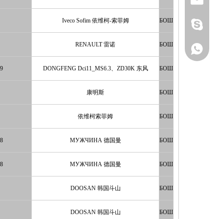
sale@z
Iveco Sofim 依维柯-索菲姆
БОШ
плющ.ts
RENAULT 雷诺
БОШ
+86159
19
DONGFENG Dci11_MS6.3、ZD30K 东风
БОШ
康明斯
БОШ
依维柯索菲姆
БОШ
18
МУЖЧИНА 德国曼
БОШ
18
МУЖЧИНА 德国曼
БОШ
DOOSAN 韩国斗山
БОШ
DOOSAN 韩国斗山
БОШ