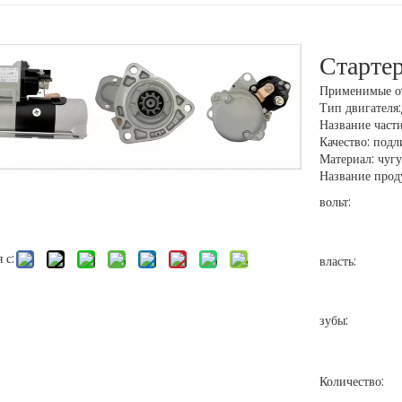
Старте
Применимые от
Тип двигателя
Название част
Качество: под
Материал: чуг
Название проду
вольт:
 с:
власть:
зубы:
Количество: