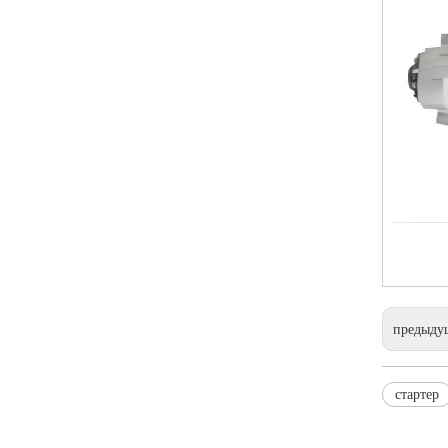
предыду
стартер