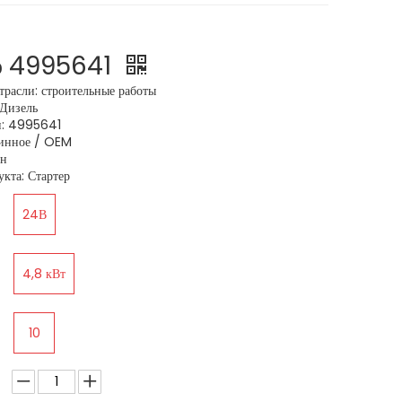
р 4995641
расли: строительные работы
:Дизель
и: 4995641
линное / OEM
ун
кта: Стартер
24В
4,8 кВт
10