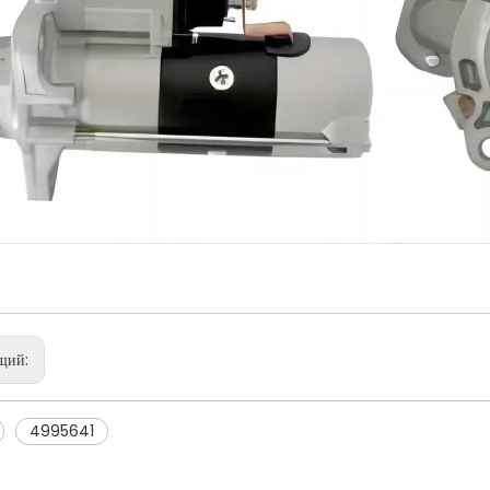
щий:
4995641