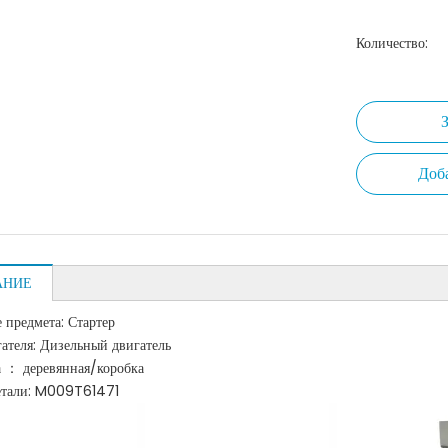
Количество:
Доб
АНИЕ
 предмета: Стартер
ателя: Дизельный двигатель
 ： деревянная/коробка
етали: M009T61471