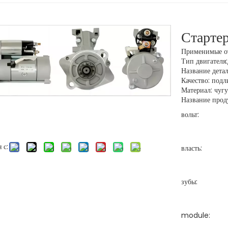
Старте
Применимые от
Тип двигателя
Название дет
Качество: под
Материал: чуг
Название проду
вольт:
 с:
власть:
зубы:
module: