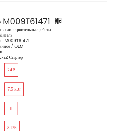
р M009T61471
расли: строительные работы
:Дизель
али: M009T61471
линное / OEM
ун
кта: Стартер
24В
7,5 кВт
11
3.175