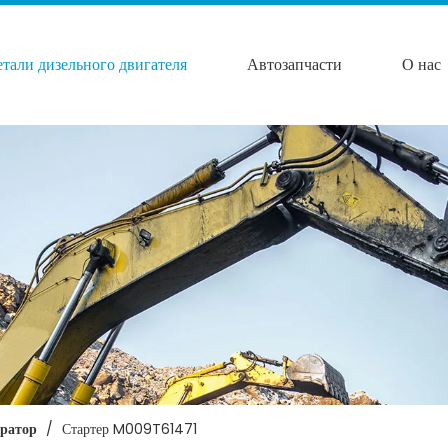
етали дизельного двигателя
Автозапчасти
О нас
ератор
/
Стартер M009T61471