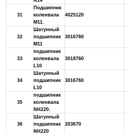
N14
Подшипник
31
коленвала
4025120
М11.
Шатунный
32
подшипник
3016760
М11
подшипник
33
коленвала
3018760
L10
Шатунный
34
подшипник
3016760
L10
подшипник
35
коленвала
NH220.
Шатунный
36
подшипник
203670
NH220