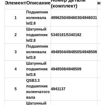
Номер детали
Элемент
Описание
ма
(комплект)
Подшипник
в
1
коленвала
4996250/4946030/4946031
к
Isf2.8
Шатунный
2
подшипник
5340181/5340182
Isf2.8
Подшипник
в
3
коленвала
4948504/4948505/4948506
к
Isf3.8
Шатунный
4
подшипник
4948508/4948509
Isf3.8
QSB3.3
подшипник
5
4941137
коленчатого
вала
Шатунный