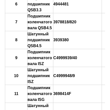
6
подшипник
4944481
QSB3.3
Подшипник
в
7
коленчатого
3978818/820
к
вала QSB4.5
Шатунный
8
подшипник
3939380
QSB4.5
Подшипник
9
коленчатого
C4999939/40
вала ISZ
Шатунный
10
подшипник
C4999948/9
ISZ
Подшипник
11
коленчатого
3698414F
вала ISG
Шатунный