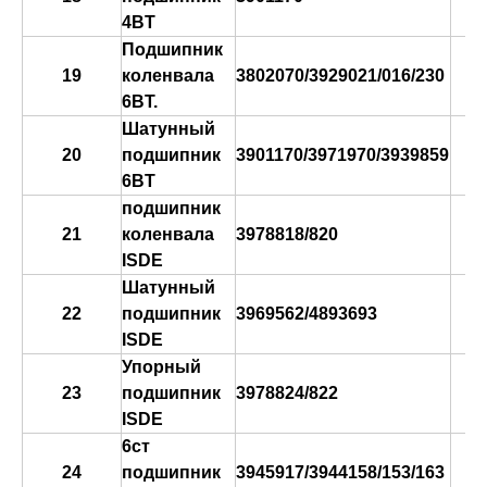
4BT
Подшипник
в
19
коленвала
3802070/3929021/016/230
к
6BT.
Шатунный
20
подшипник
3901170/3971970/3939859
6BT
подшипник
в
21
коленвала
3978818/820
к
ISDE
Шатунный
в
22
подшипник
3969562/4893693
к
ISDE
Упорный
в
23
подшипник
3978824/822
к
ISDE
6ст
в
24
подшипник
3945917/3944158/153/163
к