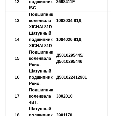
12
подшипник
3698411F
ISG
Подшипник
13
коленвала
1002034-81Д
XICHAI 81D
Шатунный
14
подшипник
1004026-81Д
XICHAI 81D
Подшипник
Д5010295445/
15
коленвала
Д5010295446
Рено.
Шатунный
16
подшипник
Д501022412901
Рено.
Подшипник
в
17
коленвала
3802010
к
4BT.
Шатунный
18
подшипник
3901170