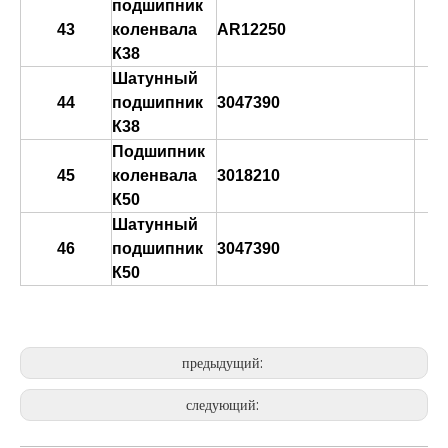
подшипник
43
коленвала
AR12250
К38
Шатунный
44
подшипник
3047390
К38
Подшипник
45
коленвала
3018210
К50
Шатунный
46
подшипник
3047390
К50
предыдущий:
следующий: